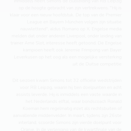
Inmiddels heeft Simons de clubleiding van RB Leipzig
op de hoogte gebracht van zijn vertrekwens. "Hij is
klaar voor een nieuw hoofdstuk. De top van de Premier
League en Bayern München volgen zijn situatie
nauwlettend", aldus Romano op X. Engelse media
melden dat onder anderen Liverpool, onder leiding van
trainer Arne Slot, interesse heeft getoond. De Engelse
kampioen heeft ook Jeremie Frimpong van Bayer
Leverkusen op het oog als een mogelijke versterking
uit de Duitse competitie.
Dit seizoen kwam Simons tot 32 officiële wedstrijden
voor RB Leipzig, waarin hij tien doelpunten en acht
assists leverde. Hij is inmiddels een vaste waarde in
het Nederlands elftal, waar bondscoach Ronald
Koeman hem regelmatig inzet als rechtsbuiten of
aanvallende middenvelder. In maart, tijdens zijn 26ste
interland, scoorde Simons zijn vierde doelpunt voor
Oranje. In de verlenging van de kwartfinale van de