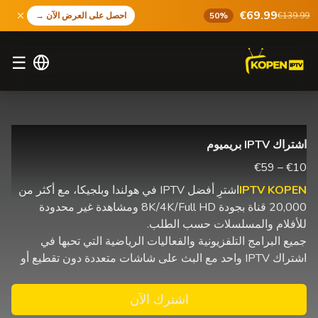
€69.99
€139.99
50%
احصل على العرض الآن
→
☰
اشتراك IPTV بريميوم
€10 – €59
IPTV KOPEN
اشترِ أفضل IPTV في هولندا وبلجيكا، مع أكثر من
20,000 قناة بجودة 8K/4K/Full HD ومشاهدة غير محدودة
للأفلام والمسلسلات حسب الطلب.
جميع البرامج التلفزيونية والفعاليات الرياضية التي تحبها في
اشتراك IPTV واحد مع البث على شاشات متعددة دون تقطيع أو
اشترك الآن