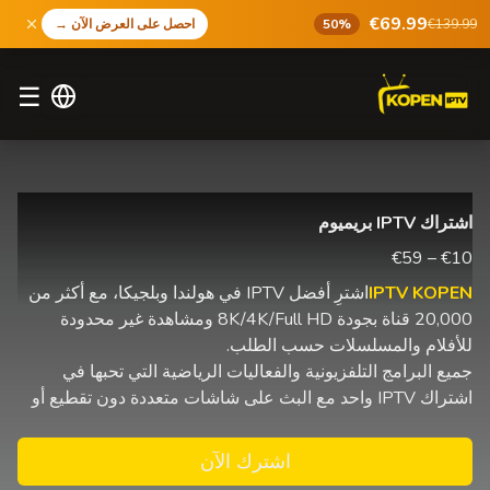
€69.99
€139.99
50%
احصل على العرض الآن
→
☰
اشتراك IPTV بريميوم
€10 – €59
IPTV KOPEN
اشترِ أفضل IPTV في هولندا وبلجيكا، مع أكثر من
20,000 قناة بجودة 8K/4K/Full HD ومشاهدة غير محدودة
للأفلام والمسلسلات حسب الطلب.
جميع البرامج التلفزيونية والفعاليات الرياضية التي تحبها في
اشتراك IPTV واحد مع البث على شاشات متعددة دون تقطيع أو
اشترك الآن