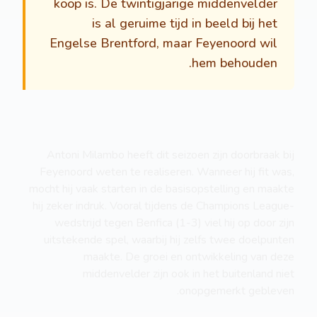
koop is. De twintigjarige middenvelder
is al geruime tijd in beeld bij het
Engelse Brentford, maar Feyenoord wil
hem behouden.
Antoni Milambo heeft dit seizoen zijn doorbraak bij
Feyenoord weten te realiseren. Wanneer hij fit was,
mocht hij vaak starten in de basisopstelling en maakte
hij zeker indruk. Vooral tijdens de Champions League-
wedstrijd tegen Benfica (1-3) viel hij op door zijn
uitstekende spel, waarbij hij zelfs twee doelpunten
maakte. De groei en ontwikkeling van deze
middenvelder zijn ook in het buitenland niet
onopgemerkt gebleven.