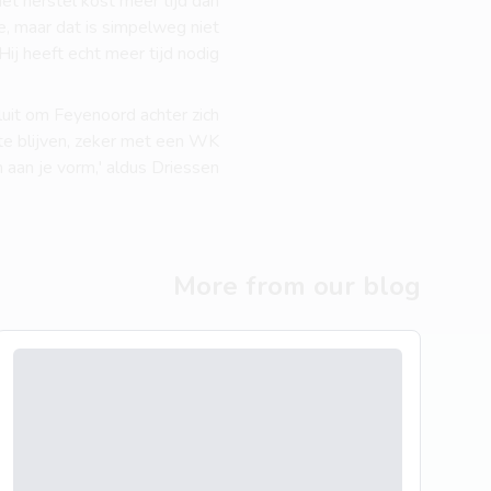
et herstel kost meer tijd dan
re, maar dat is simpelweg niet
Hij heeft echt meer tijd nodig.'
sluit om Feyenoord achter zich
 te blijven, zeker met een WK
n aan je vorm,' aldus Driessen.
More from our blog