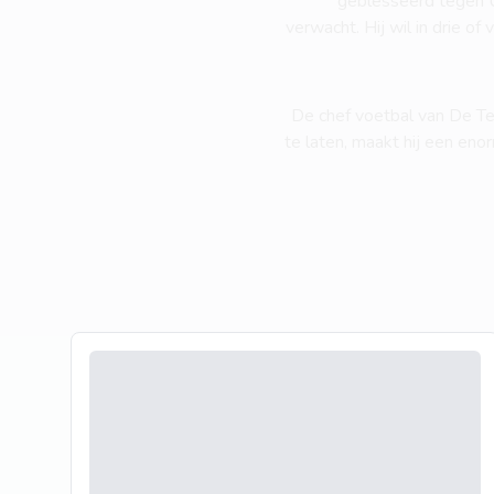
geblesseerd tegen Ut
verwacht. Hij wil in drie of
De chef voetbal van De Tele
te laten, maakt hij een en