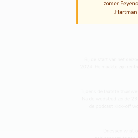
zomer Feyenoo
Hartman h
Bij de start van het sei
2024. Hij maakte zijn rentre
Tijdens de laatste thuiswe
Na de wedstrijd zei de 23-j
de podcast Kick-off wo
Driessen wijst o