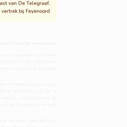
cast van De Telegraaf.
vertrek bij Feyenoord.
tman's herstel en emoties
lessure, opgelopen eind maart
chter, hij kon zijn oude niveau
 opnieuw op de bank belandde.
ar emotioneel bij zijn wissel.
 de laatste keer zal zijn.' In
nde zijn', verwijzend naar de
eid dat de linksback vertrekt.
sea zou gaan: 'Toen raakte hij