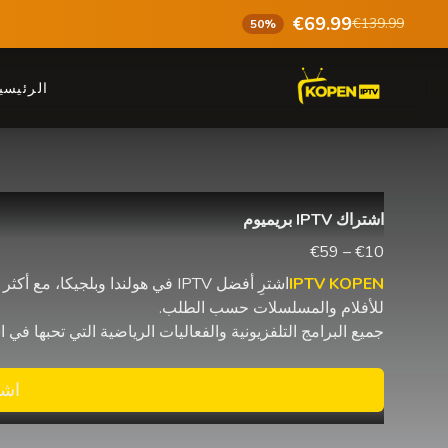
€69.99
€139.99
50%
الرئيسي
اشتراك IPTV بريميوم
€10 – €59
IPTV KOPEN
للأفلام والمسلسلات حسب الطلب.
جميع البرامج التلفزيونية والفعاليات الرياضية التي تحبها في اشتراك IPTV واحد مع البث على شاشات متعددة 
اشت