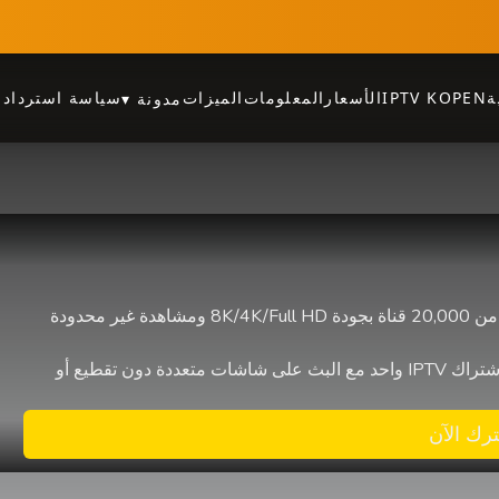
ة
IPTV KOPEN
الأسعار
المعلومات
الميزات
سياسة استرداد ا
مدونة
▾
اشترِ أفضل IPTV في هولندا وبلجيكا، مع أكثر من 20,000 قناة بجودة 8K/4K/Full HD ومشاهدة غير محدودة
دون تقطيع أو
رك الآن