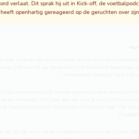
rd verlaat. Dit sprak hij uit in Kick-off, de voetbalpod
eeft openhartig gereageerd op de geruchten over zijn 
Har
zoen was Hartman aan het herstellen van een ernstige kruisbandb
e op 2 februari dit jaar als invaller in De Klassieker tegen Ajax. E
niet bereiken, waardoor hij al snel
dstrijd van Feyenoord dit seizoen speelde hij weer en was zichtba
arige verdediger: 'Het gaat dan wel door je hoofd dat het mogelijk
rdt Hartman besproken. Presentator Pim Sedee zegt: 'Dat zou zo
mogelijkh
p het feit dat vorig jaar de mogelijkheid bestond dat hij naar Chel