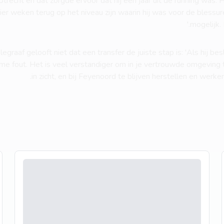
recht en dat zorgde ervoor dat hij een jaar uit de running was. H
 vier weken terug op het niveau zijn waarin hij was voor de blessu
mogelijk. 
graaf gelooft niet dat een transfer de juiste stap is: 'Als hij be
orme fout. Het is veel verstandiger om in je vertrouwde omgeving
in zicht, en bij Feyenoord te blijven herstellen en werke