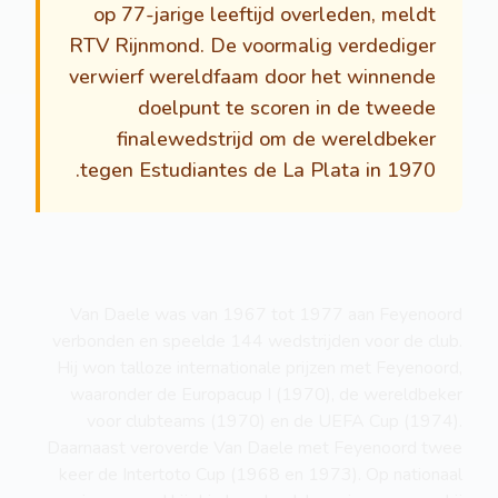
op 77-jarige leeftijd overleden, meldt
RTV Rijnmond. De voormalig verdediger
verwierf wereldfaam door het winnende
doelpunt te scoren in de tweede
finalewedstrijd om de wereldbeker
tegen Estudiantes de La Plata in 1970.
Van Daele was van 1967 tot 1977 aan Feyenoord
verbonden en speelde 144 wedstrijden voor de club.
Hij won talloze internationale prijzen met Feyenoord,
waaronder de Europacup I (1970), de wereldbeker
voor clubteams (1970) en de UEFA Cup (1974).
Daarnaast veroverde Van Daele met Feyenoord twee
keer de Intertoto Cup (1968 en 1973). Op nationaal