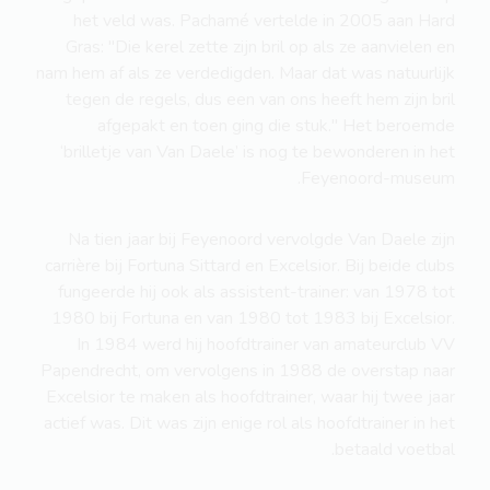
het veld was. Pachamé vertelde in 2005 aan Hard
Gras: "Die kerel zette zijn bril op als ze aanvielen en
nam hem af als ze verdedigden. Maar dat was natuurlijk
tegen de regels, dus een van ons heeft hem zijn bril
afgepakt en toen ging die stuk." Het beroemde
‘brilletje van Van Daele’ is nog te bewonderen in het
Feyenoord-museum.
Na tien jaar bij Feyenoord vervolgde Van Daele zijn
carrière bij Fortuna Sittard en Excelsior. Bij beide clubs
fungeerde hij ook als assistent-trainer: van 1978 tot
1980 bij Fortuna en van 1980 tot 1983 bij Excelsior.
In 1984 werd hij hoofdtrainer van amateurclub VV
Papendrecht, om vervolgens in 1988 de overstap naar
Excelsior te maken als hoofdtrainer, waar hij twee jaar
actief was. Dit was zijn enige rol als hoofdtrainer in het
betaald voetbal.