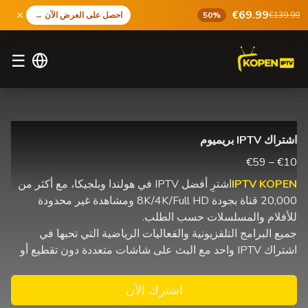
€69.99
€139.99
50%
احصل على العرض الآن
→
☰
اشتراك IPTV بريميوم
€10 – €59
IPTV KOPEN
اشترِ أفضل IPTV في هولندا وبلجيكا، مع أكثر من
20,000 قناة بجودة 8K/4K/Full HD ومشاهدة غير محدودة
للأفلام والمسلسلات حسب الطلب.
جميع البرامج التلفزيونية والفعاليات الرياضية التي تحبها في
اشتراك IPTV واحد مع البث على شاشات متعددة دون تقطيع أو
اشترك الآن