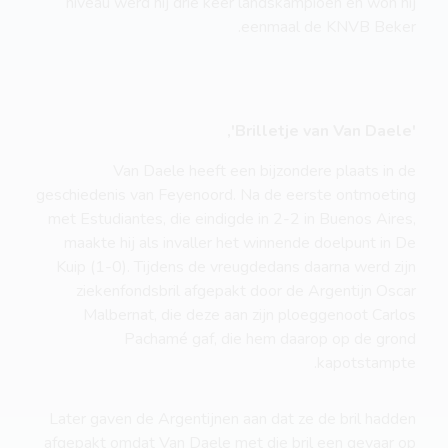
niveau werd hij drie keer landskampioen en won hij
eenmaal de KNVB Beker.
'Brilletje van Van Daele',
Van Daele heeft een bijzondere plaats in de
geschiedenis van Feyenoord. Na de eerste ontmoeting
met Estudiantes, die eindigde in 2-2 in Buenos Aires,
maakte hij als invaller het winnende doelpunt in De
Kuip (1-0). Tijdens de vreugdedans daarna werd zijn
ziekenfondsbril afgepakt door de Argentijn Oscar
Malbernat, die deze aan zijn ploeggenoot Carlos
Pachamé gaf, die hem daarop op de grond
kapotstampte.
Later gaven de Argentijnen aan dat ze de bril hadden
afgepakt omdat Van Daele met die bril een gevaar op