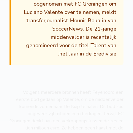
opgenomen met FC Groningen om
Luciano Valente over te nemen, meldt
transferjournalist Mounir Boualin van
SoccerNews. De 21-jarige
middenvelder is recentelijk
genomineerd voor de titel Talent van
het Jaar in de Eredivisie.
Volgens meerdere bronnen heeft Feyenoord een
eerste bod gedaan op Valente, om de middenvelder
komende zomer naar De Kuip te halen. Dit bod zou
ongeveer vijf miljoen euro bedragen, terwijl FC
Groningen denkt aan een verkoopprijs tussen de zes en
tien miljoen euro. Ze hebben geen haast met de