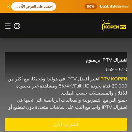
€69.99
€139.99
50%
احصل على العرض الآن
→
☰
اشتراك IPTV بريميوم
€10 – €59
IPTV KOPEN
اشترِ أفضل IPTV في هولندا وبلجيكا، مع أكثر من
20,000 قناة بجودة 8K/4K/Full HD ومشاهدة غير محدودة
للأفلام والمسلسلات حسب الطلب.
جميع البرامج التلفزيونية والفعاليات الرياضية التي تحبها في
اشتراك IPTV واحد مع البث على شاشات متعددة دون تقطيع أو
اشترك الآن