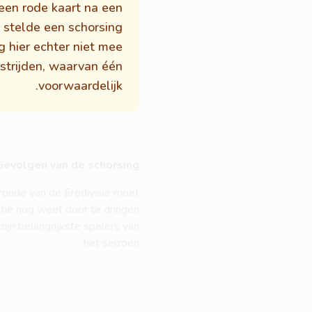
een rode kaart na een
 stelde een schorsing
g hier echter niet mee
dstrijden, waarvan één
voorwaardelijk.
Gevolgen van de schorsing
ronde van de Eredivisie moet
itie nog weet door te dringen
ijn belangrijkste spelers van
het seizoen.