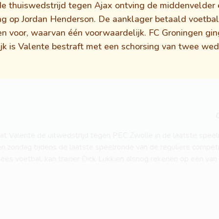
 de thuiswedstrijd tegen Ajax ontving de middenvelder 
ing op Jordan Henderson. De aanklager betaald voetbal
en voor, waarvan één voorwaardelijk. FC Groningen gin
ijk is Valente bestraft met een schorsing van twee we
at Valente de uitwedstrijd tegen PEC Zwolle in de laatste speel
en zondag tijdens de laatste speelronde van de reguliere compet
ees voetbal, kan trainer Dick Lukkien alsnog rekenen op een van z