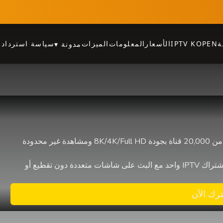
ة
IPTV KOPEN
الأسعار
المعلومات
الميزات
سياسة استرداد ا
مدونة
▾
اشترِ أفضل IPTV في هولندا وبلجيكا، مع أكثر من 20,000 قناة بجودة 8K/4K/Full HD ومشاهدة غير محدودة
دون تقطيع أو
رك الآن