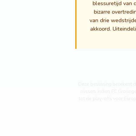
blessuretijd van
bizarre overtred
van drie wedstrijd
akkoord. Uiteindel
Deze beslissing betekent d
missen. Indien FC Groning
tot de play-offs voor Europ