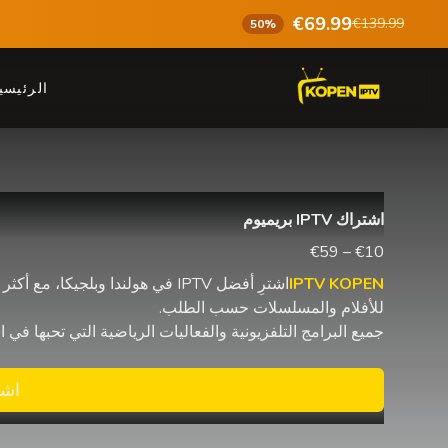
€69.99
€139.99
50%
الرئيسي
اشتراك IPTV بريميوم
€10 – €59
IPTV KOPEN
للأفلام والمسلسلات حسب الطلب.
جميع البرامج التلفزيونية والفعاليات الرياضية التي تحبها في اشتراك IPTV واحد مع البث على شاشات متعددة 
اشت