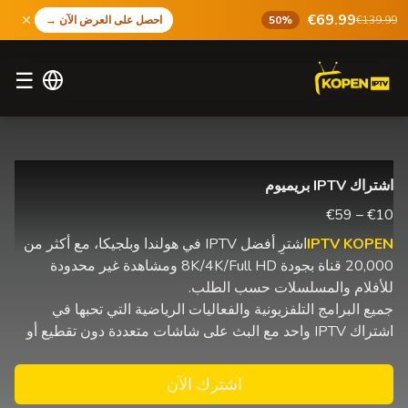
€69.99
€139.99
50%
احصل على العرض الآن
→
☰
اشتراك IPTV بريميوم
€10 – €59
IPTV KOPEN
اشترِ أفضل IPTV في هولندا وبلجيكا، مع أكثر من
20,000 قناة بجودة 8K/4K/Full HD ومشاهدة غير محدودة
للأفلام والمسلسلات حسب الطلب.
جميع البرامج التلفزيونية والفعاليات الرياضية التي تحبها في
اشتراك IPTV واحد مع البث على شاشات متعددة دون تقطيع أو
اشترك الآن