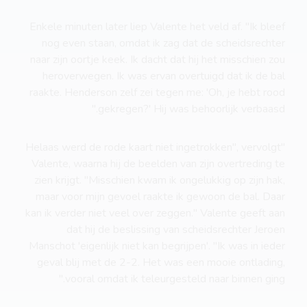
Enkele minuten later liep Valente het veld af. "Ik bleef
nog even staan, omdat ik zag dat de scheidsrechter
naar zijn oortje keek. Ik dacht dat hij het misschien zou
heroverwegen. Ik was ervan overtuigd dat ik de bal
raakte. Henderson zelf zei tegen me: 'Oh, je hebt rood
gekregen?' Hij was behoorlijk verbaasd."
"Helaas werd de rode kaart niet ingetrokken", vervolgt
Valente, waarna hij de beelden van zijn overtreding te
zien krijgt. "Misschien kwam ik ongelukkig op zijn hak,
maar voor mijn gevoel raakte ik gewoon de bal. Daar
kan ik verder niet veel over zeggen." Valente geeft aan
dat hij de beslissing van scheidsrechter Jeroen
Manschot 'eigenlijk niet kan begrijpen'. "Ik was in ieder
geval blij met de 2-2. Het was een mooie ontlading,
vooral omdat ik teleurgesteld naar binnen ging."