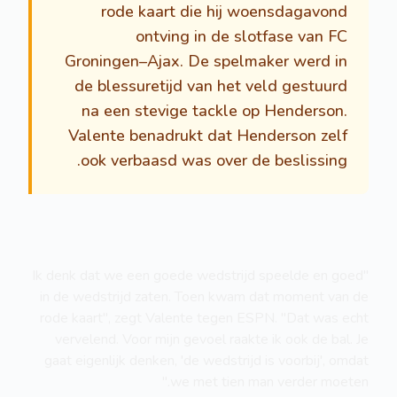
rode kaart die hij woensdagavond
ontving in de slotfase van FC
Groningen–Ajax. De spelmaker werd in
de blessuretijd van het veld gestuurd
na een stevige tackle op Henderson.
Valente benadrukt dat Henderson zelf
ook verbaasd was over de beslissing.
"Ik denk dat we een goede wedstrijd speelde en goed
in de wedstrijd zaten. Toen kwam dat moment van de
rode kaart", zegt Valente tegen ESPN. "Dat was echt
vervelend. Voor mijn gevoel raakte ik ook de bal. Je
gaat eigenlijk denken, 'de wedstrijd is voorbij', omdat
we met tien man verder moeten."