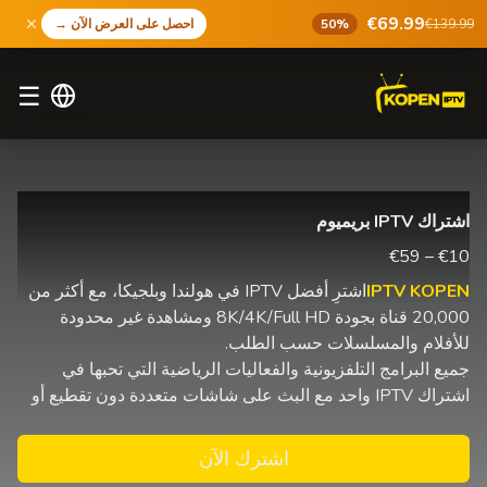
€69.99
€139.99
50%
احصل على العرض الآن
→
☰
اشتراك IPTV بريميوم
€10 – €59
IPTV KOPEN
اشترِ أفضل IPTV في هولندا وبلجيكا، مع أكثر من
20,000 قناة بجودة 8K/4K/Full HD ومشاهدة غير محدودة
للأفلام والمسلسلات حسب الطلب.
جميع البرامج التلفزيونية والفعاليات الرياضية التي تحبها في
اشتراك IPTV واحد مع البث على شاشات متعددة دون تقطيع أو
اشترك الآن