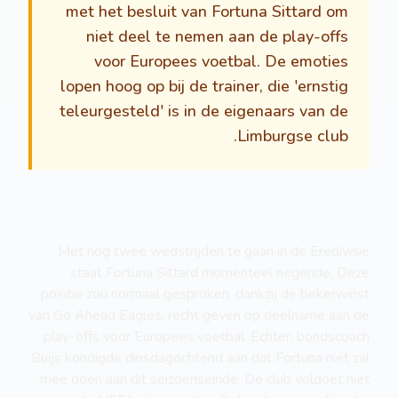
met het besluit van Fortuna Sittard om
niet deel te nemen aan de play-offs
voor Europees voetbal. De emoties
lopen hoog op bij de trainer, die 'ernstig
teleurgesteld' is in de eigenaars van de
Limburgse club.
Met nog twee wedstrijden te gaan in de Eredivisie
staat Fortuna Sittard momenteel negende. Deze
positie zou normaal gesproken, dankzij de bekerwinst
van Go Ahead Eagles, recht geven op deelname aan de
play-offs voor Europees voetbal. Echter, bondscoach
Buijs kondigde dinsdagochtend aan dat Fortuna niet zal
mee doen aan dit seizoenseinde. De club voldoet niet