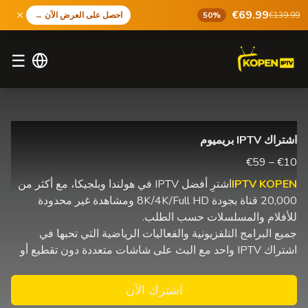
€69.99
€139.99
50%
احصل على العرض الآن
→
☰
اشتراك IPTV بريميوم
€10 – €59
IPTV KOPEN
اشترِ أفضل IPTV في هولندا وبلجيكا، مع أكثر من
20,000 قناة بجودة 8K/4K/Full HD ومشاهدة غير محدودة
للأفلام والمسلسلات حسب الطلب.
جميع البرامج التلفزيونية والفعاليات الرياضية التي تحبها في
اشتراك IPTV واحد مع البث على شاشات متعددة دون تقطيع أو
اشترك الآن