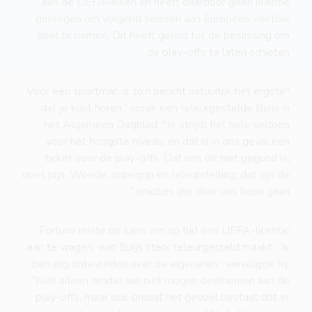
aan de UEFA-eisen en heeft daardoor geen licentie
gekregen om volgend seizoen aan Europees voetbal
deel te nemen. Dit heeft geleid tot de beslissing om
de play-offs te laten schieten.
"Voor een sportman is zo’n bericht natuurlijk het ergste
dat je kunt horen,” sprak een teleurgestelde Buijs in
het Algemeen Dagblad. "Je strijdt het hele seizoen
voor het hoogste niveau, en dat is in ons geval een
ticket voor de play-offs. Dat ons dit niet gegund is,
doet pijn. Woede, onbegrip en teleurstelling; dat zijn de
emoties die door ons heen gaan.”
Fortuna miste de kans om op tijd een UEFA-licentie
aan te vragen, wat Buijs sterk teleurgesteld maakt. “Ik
ben erg ontevreden over de eigenaren,” vervolgde hij.
“Niet alleen omdat we niet mogen deelnemen aan de
play-offs, maar ook omdat het gevoel bestaat dat er