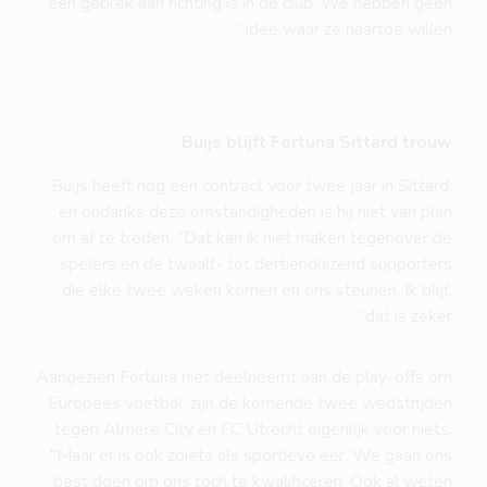
een gebrek aan richting is in de club. We hebben geen
idee waar ze naartoe willen.”
Buijs blijft Fortuna Sittard trouw
Buijs heeft nog een contract voor twee jaar in Sittard,
en ondanks deze omstandigheden is hij niet van plan
om af te treden. "Dat kan ik niet maken tegenover de
spelers en de twaalf- tot dertienduizend supporters
die elke twee weken komen en ons steunen. Ik blijf,
dat is zeker.”
Aangezien Fortuna niet deelneemt aan de play-offs om
Europees voetbal, zijn de komende twee wedstrijden
tegen Almere City en FC Utrecht eigenlijk voor niets.
"Maar er is ook zoiets als sportieve eer. We gaan ons
best doen om ons toch te kwalificeren. Ook al weten