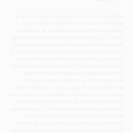
Na de pauze kwam Groningen onverwachts op gelijke
hoogte. Een indraaiende voorzet van Stije Resink
belandde bij de tweede paal, waar Thom van Bergen
de gelijkmaker in volle lengte binnenschoot: 1-1. Deze
goal gaf Groningen nieuwe energie, en het leek dat de
2-1 meer in de lucht hing dan een tweede Ajax-treffer.
Na een halfuur bracht Farioli een dubbele wissel aan:
Mokio moest het veld verlaten, Owen Wijndal nam zijn
plaats in, terwijl Berghuis in de ploeg kwam voor
Bertrand Traoré. Weghorst werd kort daarna als
invaller gebracht, en zoals vaker dit seizoen bleek dit
een gouden zet van Farioli. Koud in het veld scoorde de
spits al direct met zijn voet op een perfecte voorzet
van Berghuis: 1-2. Groningen probeerde nog van zich af
te bijten, maar echte kansen bleven uit tot in de
slotfase. Berghuis had Ajax's derde doelpunt kunnen
maken, maar deze werd wegens buitenspel afgekeurd.