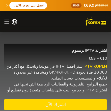
€69.99
€139.99
50%
احصل على العرض الآن
→
☰
اشتراك IPTV بريميوم
€10 – €59
IPTV KOPEN
اشترِ أفضل IPTV في هولندا وبلجيكا، مع أكثر من
20,000 قناة بجودة 8K/4K/Full HD ومشاهدة غير محدودة
للأفلام والمسلسلات حسب الطلب.
جميع البرامج التلفزيونية والفعاليات الرياضية التي تحبها في
اشتراك IPTV واحد مع البث على شاشات متعددة دون تقطيع أو
اشترك الآن