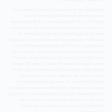
Ajax-trainer Francesco Farioli voerde vier wijzigingen
door in de basisopstelling ten opzichte van de
teleurstellende 0-3 nederlaag tegen NEC. Jorrel Hato
verhuisde van de linksbackpositie naar het centrum van
de verdediging, terwijl Daniele Rugani op de bank
plaatsnam. Jorthy Mokio nam de positie van Hato over.
Op het middenveld startte Kian Fitz-Jim in plaats van
Davy Klaassen. Brian Brobbey en Mika Godts keerden
terug in de aanval ten koste van Wout Weghorst en
Steven Berghuis. Voordat de wedstrijd begon, waren
er stevige uitspraken vanuit Groningen, onder andere
van doelman Etienne Vaessen die sprak van een
'verrassingsnederlaag', maar de eerste helft bracht
weinig gevaar voor de thuisploeg. Vaessen voorkwam
nog de 0-1, maar was kansloos op een snoeihard schot
van rechtsback Anton Gaaei, die Ajax na een klein
halfuur op voorsprong zette. De ruststand bleef
daarmee 0-1.