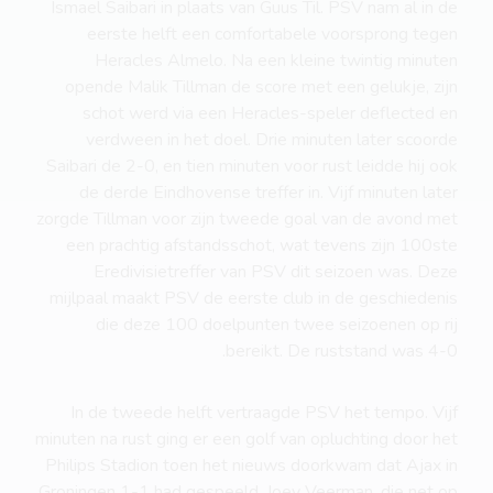
Ismael Saibari in plaats van Guus Til. PSV nam al in de
eerste helft een comfortabele voorsprong tegen
Heracles Almelo. Na een kleine twintig minuten
opende Malik Tillman de score met een gelukje, zijn
schot werd via een Heracles-speler deflected en
verdween in het doel. Drie minuten later scoorde
Saibari de 2-0, en tien minuten voor rust leidde hij ook
de derde Eindhovense treffer in. Vijf minuten later
zorgde Tillman voor zijn tweede goal van de avond met
een prachtig afstandsschot, wat tevens zijn 100ste
Eredivisietreffer van PSV dit seizoen was. Deze
mijlpaal maakt PSV de eerste club in de geschiedenis
die deze 100 doelpunten twee seizoenen op rij
bereikt. De ruststand was 4-0.
In de tweede helft vertraagde PSV het tempo. Vijf
minuten na rust ging er een golf van opluchting door het
Philips Stadion toen het nieuws doorkwam dat Ajax in
Groningen 1-1 had gespeeld. Joey Veerman, die net op