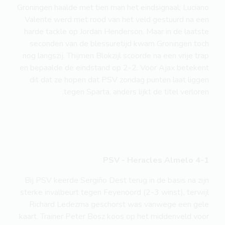
Groningen haalde met tien man het eindsignaal; Luciano
Valente werd met rood van het veld gestuurd na een
harde tackle op Jordan Henderson. Maar in de laatste
seconden van de blessuretijd kwam Groningen toch
nog langszij. Thijmen Blokzijl scoorde na een vrije trap
en bepaalde de eindstand op 2-2. Voor Ajax betekent
dit dat ze hopen dat PSV zondag punten laat liggen
tegen Sparta, anders lijkt de titel verloren.
PSV - Heracles Almelo 4-1
Bij PSV keerde Sergiño Dest terug in de basis na zijn
sterke invalbeurt tegen Feyenoord (2-3 winst), terwijl
Richard Ledezma geschorst was vanwege een gele
kaart. Trainer Peter Bosz koos op het middenveld voor