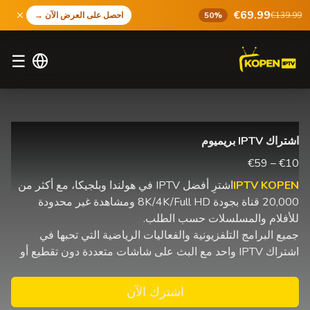
€69.99
€139.99
50%
احصل على العرض الآن
→
☰
اشتراك IPTV بريميوم
€10 – €59
IPTV KOPEN
اشترِ أفضل IPTV في هولندا وبلجيكا، مع أكثر من
20,000 قناة بجودة 8K/4K/Full HD ومشاهدة غير محدودة
للأفلام والمسلسلات حسب الطلب.
جميع البرامج التلفزيونية والفعاليات الرياضية التي تحبها في
اشتراك IPTV واحد مع البث على شاشات متعددة دون تقطيع أو
اشترك الآن