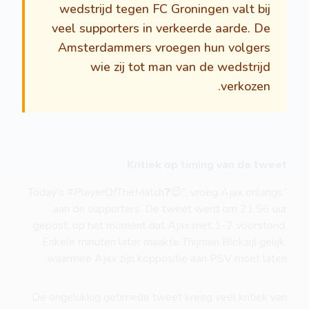
wedstrijd tegen FC Groningen valt bij
veel supporters in verkeerde aarde. De
Amsterdammers vroegen hun volgers
wie zij tot man van de wedstrijd
verkozen.
Kritiek op timing van de tweet
“Today's #PlayerOfTheMatch❓😉”, vroeg Ajax onlangs
aan de supporters. De tweet werd om 21.56 uur
gepost, op het moment dat Ajax met 1-2 voorstond.
Enkele minuten later maakte Thijmen Blokzijl gelijk,
waarmee Ajax zijn koppositie aan PSV moet laten.
De ongelukkig getimede tweet kreeg veel kritiek van